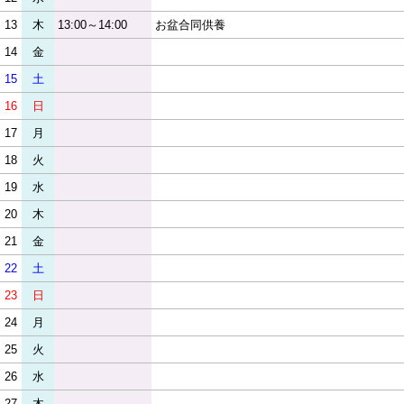
13
木
13:00～14:00
お盆合同供養
14
金
15
土
16
日
17
月
18
火
19
水
20
木
21
金
22
土
23
日
24
月
25
火
26
水
27
木